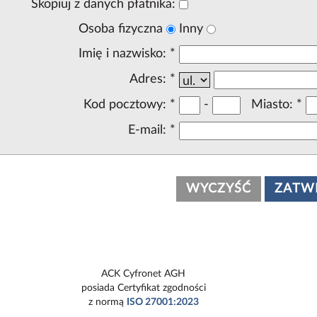
Skopiuj z danych płatnika:
Osoba fizyczna
Inny
Imię i nazwisko:
*
Adres:
*
Kod pocztowy:
*
-
Miasto:
*
E-mail:
*
ACK Cyfronet AGH
posiada Certyfikat zgodności
z normą
ISO 27001:2023