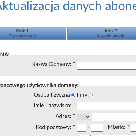
ktualizacja danych abon
Krok 1
Krok 2
Typ przetwarzania
Szczegóły zlecenia
NA:
Nazwa Domeny:
*
końcowego użytkownika domeny:
Osoba fizyczna
Inny
Imię i nazwisko:
*
Adres:
*
Kod pocztowy:
*
-
Miasto:
*