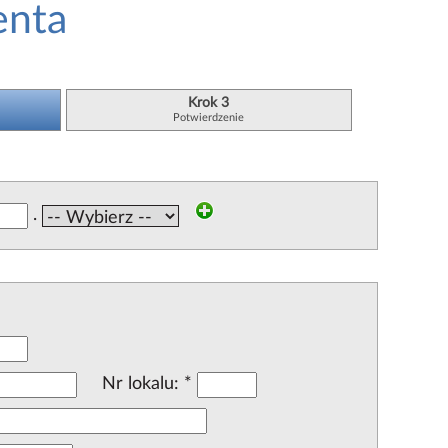
enta
Krok 3
Potwierdzenie
.
Nr lokalu:
*