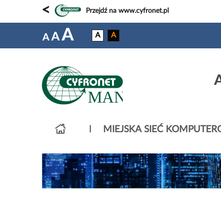
<
Przejdź na www.cyfronet.pl
A
A
A
A
A
MIEJSKA SIEĆ KOMPUTE