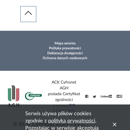
Mapa serwisu
Polityka prywatności
Deklaracja dostępności
Ochrona danych osobowych
ACK Cyfronet
AGH
posiada Certyfikat
zgodności
z normą
ISO
27001:2023
Serwis używa plików cookies
zgodnie z
polityką prywatności
.
© ACK Cyfronet AGH 1995-
Pozostając w serwisie akceptują