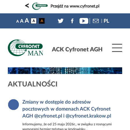
<
Przejdź na www.cyfronet.pl
A
PL
A
A
A
A
ACK Cyfronet AGH
AKTUALNOŚCI
Zmiany w dostępie do adresów
pocztowych w domenach ACK Cyfronet
AGH @cyfronet.pl i @cyfronet.krakow.pl
Informujemy, że od 25 maja 2026r., w związku z rosnącymi
wymogami bezpieczeństwa w środowisku...