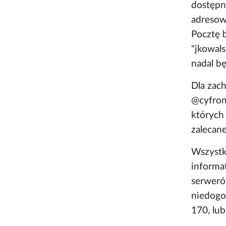
dostępn
adresow
Pocztę 
"jkowal
nadal bę
Dla zac
@cyfron
których
zalecan
Wszystk
informa
serweró
niedogo
170, lub