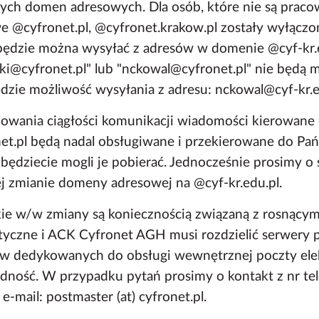
ych domen adresowych. Dla osób, które nie są pra
e @cyfronet.pl, @cyfronet.krakow.pl zostały wyłączo
będzie można wysyłać z adresów w domenie @cyf-kr.ed
ski@cyfronet.pl" lub "nckowal@cyfronet.pl" nie będą 
dzie możliwość wysyłania z adresu: nckowal@cyf-kr.e
howania ciągłości komunikacji wiadomości kierowane
et.pl będą nadal obsługiwane i przekierowane do Pa
 będziecie mogli je pobierać. Jednocześnie prosimy
ej zmianie domeny adresowej na @cyf-kr.edu.pl.
ie w/w zmiany są koniecznością związaną z rosnący
tyczne i ACK Cyfronet AGH musi rozdzielić serwery 
w dedykowanych do obsługi wewnętrznej poczty elek
dność. W przypadku pytań prosimy o kontakt z nr te
 e-mail: postmaster (at) cyfronet.pl.