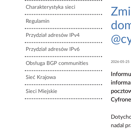
Charakterystyka sieci
Zmi
Regulamin
dom
Przydział adresów IPv4
@cy
Przydział adresów IPv6
2026-05-25
Obsługa BGP communities
Informu
Sieć Krajowa
informa
pocztow
Sieci Miejskie
Cyfron
Dotychcz
nadal pr