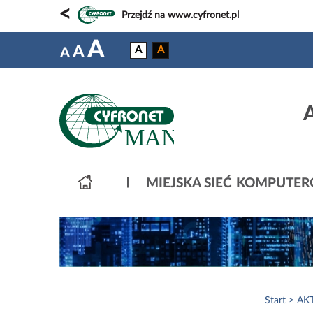
<
Przejdź na www.cyfronet.pl
A
A
A
A
A
MIEJSKA SIEĆ KOMPUTE
Start
AK