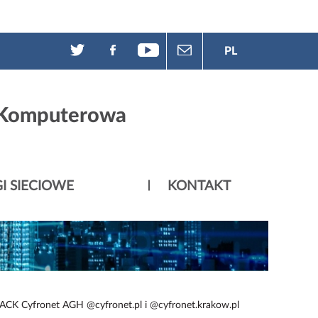
PL
 Komputerowa
I SIECIOWE
KONTAKT
CK Cyfronet AGH @cyfronet.pl i @cyfronet.krakow.pl